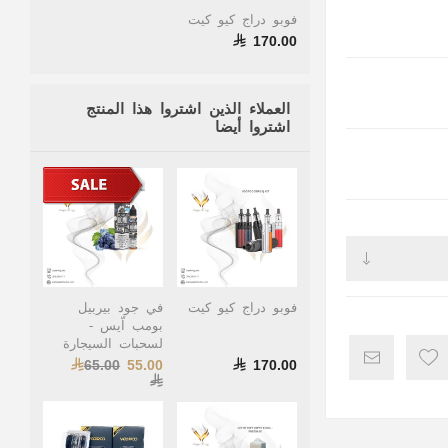
فوبو دراج كيو كيت
170.00
العملاء الذين اشتروا هذا المنتج
اشتروا أيضا
فوبو دراج كيو كيت
في جود بيربيل
بومب اّيس -
لسحبات السيجارة
65.00
55.00
170.00