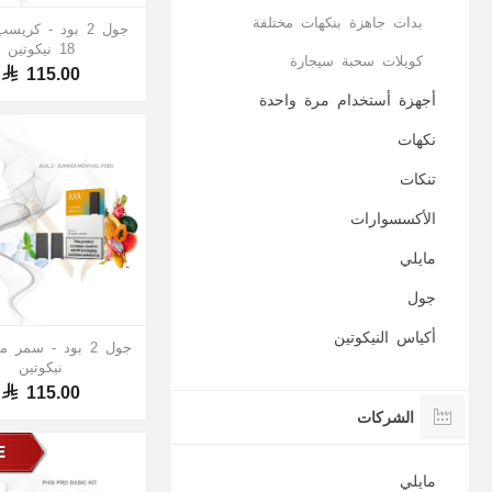
بدات جاهزة بنكهات مختلفة
جول 2 بود - كري
18 نيكوتين
كويلات سحبة سيجارة
115.00
أجهزة أستخدام مرة واحدة
نكهات
تنكات
الأكسسوارات
مايلي
جول
أكياس النيكوتين
نيكوتين
115.00
الشركات
مايلي