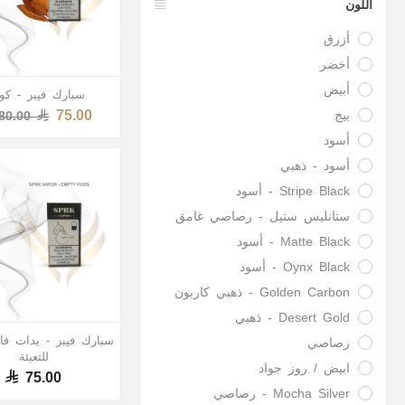
اللون
أزرق
أخضر
أبيض
سبارك فيبر - كوب
75.00
بيج
80.00
أسود
أسود - ذهبي
Stripe Black - أسود
ستانليس ستيل - رصاصي غامق
Matte Black - أسود
Oynx Black - أسود
Golden Carbon - ذهبي كاربون
Desert Gold - ذهبي
سبارك فيبر - بدات فار
رصاصي
للتعبئة
ابيض / روز جواد
75.00
Mocha Silver - رصاصي