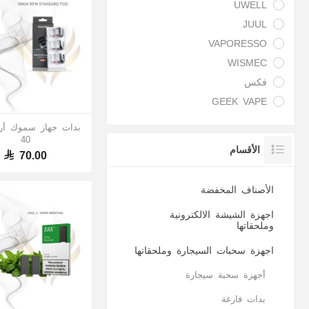
UWELL
JUUL
VAPORESSO
WISMEC
فكس
GEEK VAPE
بدات جهاز سموك أر
40
الأقسام
70.00
الأصناف المخفضة
اجهزة الشيشة الالكترونية
وملحقاتها
اجهزة سحبات السيجارة وملحقاتها
أجهزة سحبة سيجارة
بدات فارغة