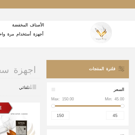
الأصناف المخفضة
أجهزة أستخدام مرة واح
اجهزة سحب
فلترة المنتجات
السعر
Max:
150.00
Min:
45.00
150
45