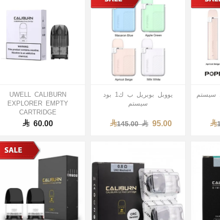
يووبل بوبريل ب ك1 بود
UWELL CALIBURN
سيستم
EXPLORER EMPTY
CARTRIDGE
60.00
95.00
145.00