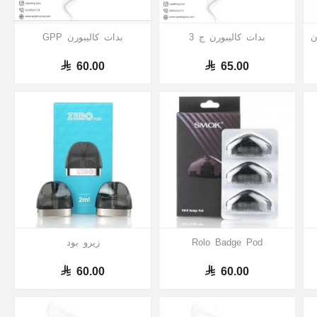
 2 بدون
بدات كاليبورن ج 3
بدات كاليبورن GPP
60.00
65.00
Rolo Badge Pod
زيرو بود
60.00
60.00