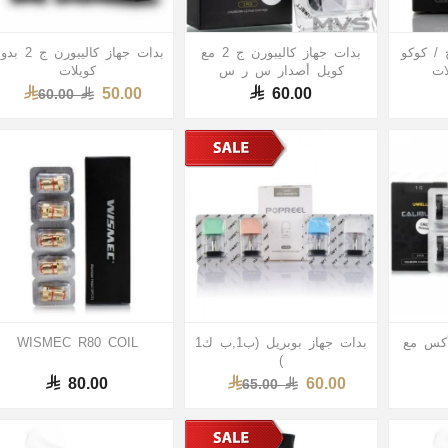
 / كوكو
بدات جهاز كاليبورن ج 2 مع
بدات جهاز كاليبورن ج
ات
كويل أصدار س ر س
كويلات
50.00
60.00
60.00
أكس مع
بدات جهاز بوبريل (ب1,ب ك1
WISMEC R80 COIL
)
80.00
60.00
65.00