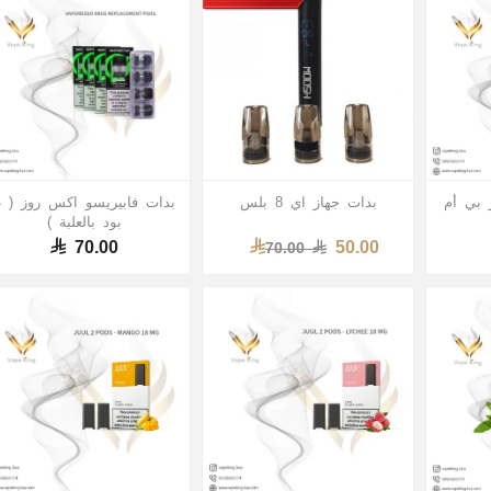
 بي أم
بدات جهاز اي 8 بلس
بدات
بود بالعلبة )
70.00
50.00
70.00