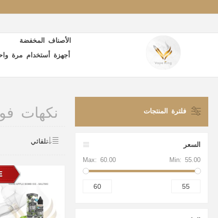
الأصناف المخفضة
أجهزة أستخدام مرة واح
نكهات فو
فلترة المنتجات
السعر
Max:
60.00
Min:
55.00
60
55