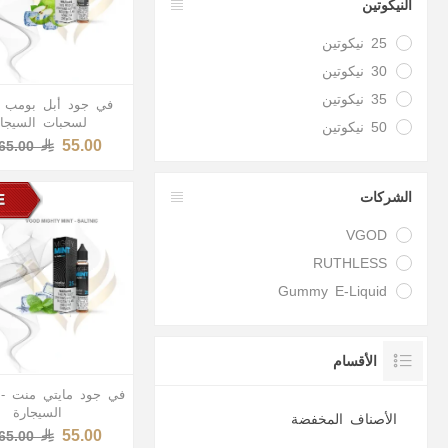
النيكوتين
25 نيكوتين
30 نيكوتين
35 نيكوتين
في جود أبل بومب 
لسحبات السيجار
50 نيكوتين
55.00
65.00
الشركات
VGOD
RUTHLESS
Gummy E-Liquid
الأقسام
في جود مايتي منت -
السيجارة
الأصناف المخفضة
55.00
65.00