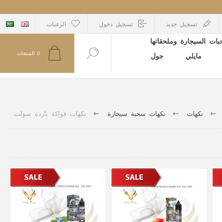
تسجيل جديد
تسجيل دخول
الرغبات
ات السيجارة وملحقاتها
0
المنتجات
مايلي
جول
نكهات
نكهات سحبة سيجارة
نكهات فواكة باردة سولت