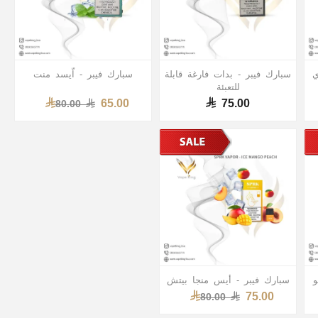
ي
سبارك فيبر - بدات فارغة قابلة
سبارك فيبر - اّيسد منت
للتعبئة
65.00
75.00
80.00
و
سبارك فيبر - أيس منجا بيتش
75.00
80.00