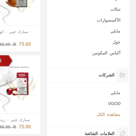
تنكات
الأكسسوارات
مايلي
سبارك فيبر - كوب
جول
75.00
80.00
أكياس النيكوتين
الشركات
مايلي
VGOD
مشاهدة الكل
سبارك فيبر - ريد
75.00
80.00
العلامات الشائعة